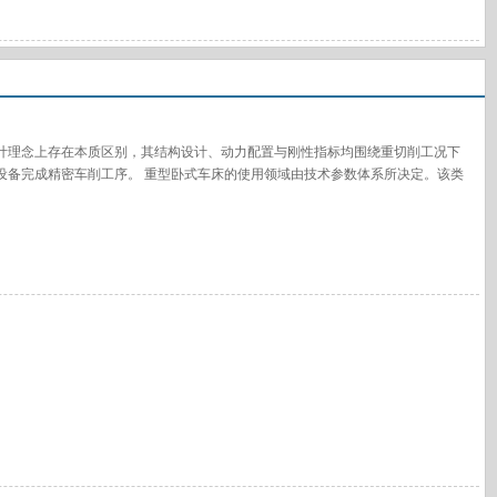
计理念上存在本质区别，其结构设计、动力配置与刚性指标均围绕重切削工况下
设备完成精密车削工序。 重型卧式车床的使用领域由技术参数体系所决定。该类
能源装备制造、船舶工业、石油化工设备、冶金