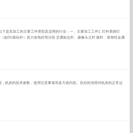
下是其加工的主要工件类型及适用的行业：一、主要加工工件1. 灯杆类路灯
信杆（如5G基站杆）风力发电杆塔分段 交通标志杆、摄像头立杆 旗杆、装饰性金属
道二、适用行业1.照明行业市政路灯、景
围，机床的技术参数，使用注意事项等多方面内容。良好的润滑对机床的正常运