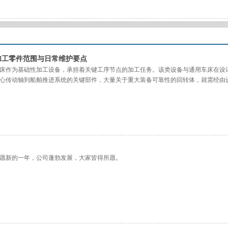
加工零件范围与日常维护要点
床作为基础性加工设备，承担着关键工序节点的加工任务。该类设备与通用车床在设
心传动轴到船舶推进系统的关键部件，大量关于重大装备可靠性的回转体，就需经由
米、长达数吨数十吨的大型回转体零件。基于上述承载能力，其应用范围主要集中于
愿新的一年，公司蓬勃发展，大家皆得所愿。