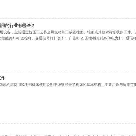
适用的行业有哪些？
用设备，主要通过旋压工艺将金属板材加工成圆柱形、锥形或其他对称形状的工件。以
太阳能路灯杆 监控杆、交通信号灯杆 旗杆、广告杆 2. 圆柱/锥形结构件电力杆、通
器壳体（如火箭燃料储罐）军工领域筒形件（需高精度旋压机）工业设备中的压力容器或管
工作
细阅读机床使用说明书机床使用说明书详细涵盖了机床的基本结构，主要用途与适用范