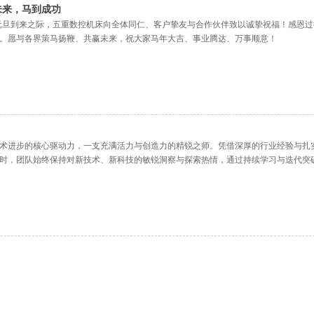
未来，马到成功
年元旦到来之际，五重数控机床向全体同仁、客户挚友与合作伙伴致以诚挚祝福！感恩过
。愿与各界策马扬鞭、共赢未来，祝大家马年大吉、事业腾达、万事顺意！
术进步的核心驱动力，一支充满活力与创造力的精锐之师。凭借深厚的行业经验与扎
时，团队始终保持对新技术、新科技的敏锐洞察与探索热情，通过持续学习与迭代突
轻人集结而成。在与客户的深度沟通中，团队精准捕捉核心需求，凭借专业素养提供